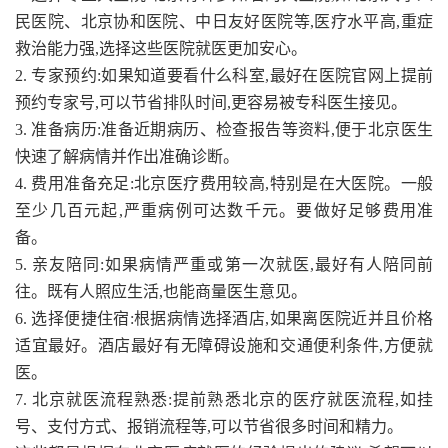
民医院、北京协和医院、中日友好医院等,医疗水平高,重症
救治能力强,选择这些医院就医更加安心。
2. 专家预约:如果知道要看什么科室,最好在医院官网上提前
预约专家号,可以节省排队时间,更容易被专科医生接见。
3. 准备病历:准备近期病历、检查报告等资料,便于北京医生
快速了解病情并作出准确诊断。
4. 费用准备充足:北京医疗费用较高,特别是在大医院。一般
至少几百元起,严重病例可达数千元。要做好足够费用准
备。
5. 亲友陪同:如果病情严重或第一次就医,最好有人陪同前
往。既有人照应生活,也能商量医生意见。
6. 选择便捷住宿:根据病情选择酒店,如果离医院近并且价格
适宜最好。酒店最好有无障碍设施和交通便利条件,方便就
医。
7. 北京就医流程熟悉:提前熟悉北京的医疗就医流程,如挂
号、支付方式、报销流程等,可以节省很多时间和精力。