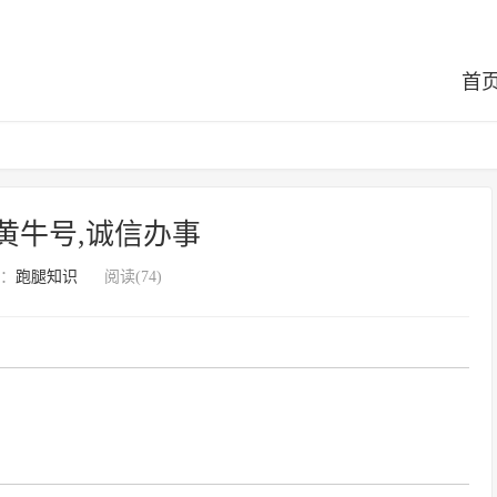
首
黄牛号,诚信办事
：
跑腿知识
阅读(74)