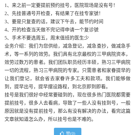
1、来之前一定要提前预约挂号，医院现场是没有号！
2、先挂普通号开检查，有结果了在挂专家號！
3、要是只复查的话，建议下午去，能节约时间
4、开的检查当天做不完记得申请一个复诊號
5、手术不要选周五，周末值班的医生少
业务介绍：我们为您供给，减急登记，减急查抄，做减急手
术，等一系列的效劳。我们具有北京最权的三甲病院资本，
效劳过数万的患者。我们团队职员经历丰硕，熟习三甲病院
一切的流程，熟习三甲病院的专家。只需患者和家眷提早的
让我们登记，就会省去家眷许多工夫和款项。我们能够做
到，提早出号，提早摆设路程，到北京即到即看。
挂号是我们很好中经常要碰到的，现在很多热门医院都需要
提前挂号，很多人去看病，导致了一些人没有挂到号，一般
原因就是没有提前挂号，那么有没有解决的办法，看完这篇
文章就知道怎么办，所以挂号也是不难的。
赞(
0
)