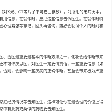
（对X光、CT等片子不可卷曲存放）。对所用的老病历本，
有用信息，在就诊时，应把这些信息告诉医生。在就诊时特
因心理紧张等忘记，回头再咨询，势必会耽误个人的时间和
医、西医最重要最基本的诊断方法之一，化妆会给诊断带来
更不可讳疾忌医，对医生一定要讲真话，一些重要信息（如
。否则，会影响一些疾病的正确诊断，甚至会带来极为严重
家庭经济情况等告知医生，这样可让你在最合理的价位上得
家中有此药或类似的药物要告知医生。