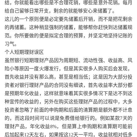
结，你就能看出哪些是不合理花销，哪些是意外花销。每月
给自己留够日常开支，剩余的就能够安心来储蓄了。
这儿的一个原则便是必定要先储蓄后开销，而不是把花剩余
的再储蓄。这种稍显强制的储蓄，能够帮你赶快到达储蓄规
范。你所要做的便是拟定合理的预算，并坚定地坚持记账的
习气。
个人短期理财误区
虽然银行短期理财产品因为周期短、流动性强、收益高、风
险小等原因一度火爆发行，但是其实很多人购买后会发现，
首先收益并没有那么高，甚至是相当低；这是因为大部分投
资者对银行理财产品的合同没有细读，首先收益率大部分都
是预期年化收益，这样就意味着其实很多情况下是达不到这
种宣传的收益的，另外在购买这些理财产品的过程中，大多
投资者忽略了前面的申购期和后面的清算期是额外都不计息
的，而这段时间可以说是免费借给银行的。例如某款7天的
理财产品，年化收益8%，但是算上申购期和清算期可能前
后加起来12天左右，如果按这12天一平均，收益就相对低多