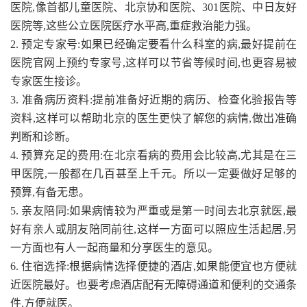
医院,像首都儿童医院、北京协和医院、301医院、中日友好
医院等,这些公立医院医疗水平高,重症救治能力强。
2. 预定专家号:如果已经确定要看什么科室的病,最好提前在
医院官网上预约专家号,这样可以节省等候时间,也更容易被
专家医生接诊。
3. 准备病历资料:提前准备好近期的病历、检查化验报告等
资料,这样可以帮助北京的医生更快了解您的病情,做出准确
判断和诊断。
4. 预算充足的费用:在北京看病的费用会比较高,尤其是在三
甲医院,一般都在几百甚至上千元。所以一定要做好足够的
预算,有备无患。
5. 亲友陪同:如果病情较为严重或是第一时间去北京就医,最
好有亲人或朋友陪同前往,这样一方面可以照应生活起居,另
一方面也有人一起商量和分享医生的意见。
6. 住宿选择:根据病情选择便捷的酒店,如果能便宜也方便就
近医院最好。也要考虑酒店配有无障碍通道和便利的交通条
件,方便就医。