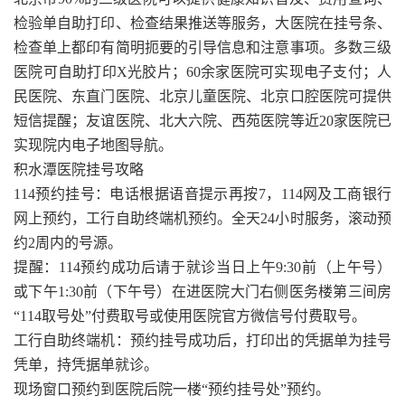
检验单自助打印、检查结果推送等服务，大医院在挂号条、
检查单上都印有简明扼要的引导信息和注意事项。多数三级
医院可自助打印X光胶片；60余家医院可实现电子支付；人
民医院、东直门医院、北京儿童医院、北京口腔医院可提供
短信提醒；友谊医院、北大六院、西苑医院等近20家医院已
实现院内电子地图导航。
积水潭医院挂号攻略
114预约挂号：电话根据语音提示再按7，114网及工商银行
网上预约，工行自助终端机预约。全天24小时服务，滚动预
约2周内的号源。
提醒：114预约成功后请于就诊当日上午9:30前（上午号）
或下午1:30前（下午号）在进医院大门右侧医务楼第三间房
“114取号处”付费取号或使用医院官方微信号付费取号。
工行自助终端机：预约挂号成功后，打印出的凭据单为挂号
凭单，持凭据单就诊。
现场窗口预约到医院后院一楼“预约挂号处”预约。