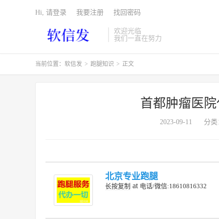
Hi, 请登录
我要注册
找回密码
欢迎光临
我们一直在努力
当前位置：
软信发
>
跑腿知识
>
正文
首都肿瘤医院
2023-09-11
分类
北京专业跑腿
at
长按复制
电话/微信:18610816332