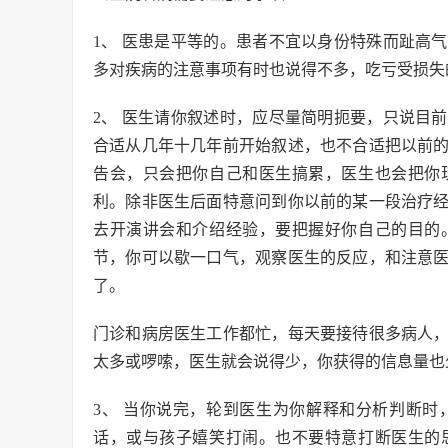
1、 医患是平等的。患者不宜以身份特殊而趾高
多对疾病的注意事项有时也说得不多，吃亏受损失
2、 医生请你叙述时，应尽量简明扼要，只说目
合适从几年十几年前开始叙述，也不合适把以前
告会，只会把你自己和医生搞累，医生也会把你
利。除非医生后面特意问到你以前的某一段治疗
去开演讲会和介绍经验，要把握好你自己的目的
节，你可以歇一口气，观察医生的反应，和注意
了。
门诊和病房医生工作都忙，每天要接待很多病人
太多或啰嗦，医生就会说得少，你获得的信息量也
3、 当你说完，轮到医生为你解释和分析判断
话，或与孩子嬉笑打闹。也不要特意打断医生的