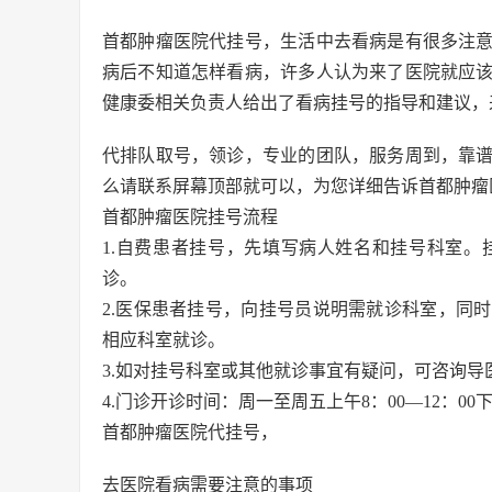
首都肿瘤医院代挂号，生活中去看病是有很多注
病后不知道怎样看病，许多人认为来了医院就应
健康委相关负责人给出了看病挂号的指导和建议，
代排队取号，领诊，专业的团队，服务周到，靠
么请联系屏幕顶部就可以，为您详细告诉首都肿瘤
首都肿瘤医院挂号流程
1.自费患者挂号，先填写病人姓名和挂号科室
诊。
2.医保患者挂号，向挂号员说明需就诊科室，同
相应科室就诊。
3.如对挂号科室或其他就诊事宜有疑问，可咨询导
4.门诊开诊时间：周一至周五上午8：00—12：00
首都肿瘤医院代挂号，
去医院看病需要注意的事项