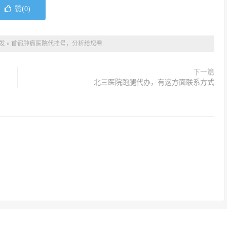
赞(
0
)
发
»
首都肿瘤医院代挂号，分析给您看
下一篇
北三医院跑腿代办，有这方面联系方式