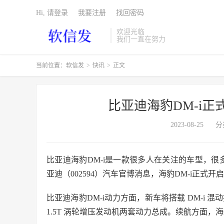
Hi, 请登录
我要注册
找回密码
欢迎光临
我们一直在努力
当前位置：
软信发
>
快讯
>
正文
比亚迪海豹DM-i正
2023-08-25
分
比亚迪海豹DM-i是一款很多人在关注的车型，很
亚迪（002594）汽车官博消息，海豹DM-i正式开启预
比亚迪海豹DM-i动力方面，新车将搭载 DM-i 混动
1.5T 涡轮增压发动机两套动力总成。续航方面，海豹 DM