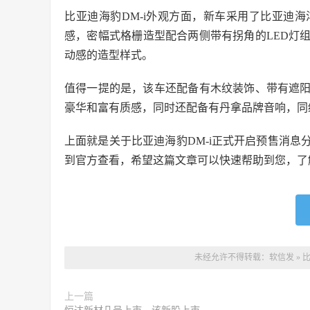
比亚迪海豹DM-i外观方面，新车采用了比亚迪
感，密幅式格栅造型配合两侧带有拐角的LED灯
动感的造型样式。
值得一提的是，该车还配备有木纹装饰、带有遮
豪华和富有质感，同时还配备有丹拿品牌音响，同
上面就是关于比亚迪海豹DM-i正式开启预售消
到官方查看，希望这篇文章可以快速帮助到您，了
未经允许不得转载：
软信发
»
比
上一篇