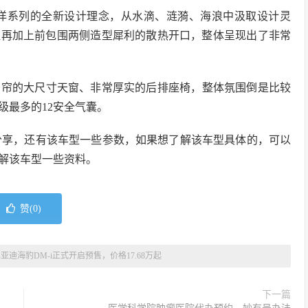
海洋系列的全新设计理念，从水滴、涟漪、海浪中汲取设计灵
组再加上前包围两侧造型犀利的散热开口，整体呈现出了非常
阳帘的大尺寸天窗、非常厚实的后排座椅，整体氛围倒是比较
级最多的12安全气囊。
息分享，还有该车型一些参数，如果想了解该车型具体的，可以
解该车型一些资料。
赞(
0
)
亚迪海豹DM-i正式开启预售，价格17.68万起
下一篇