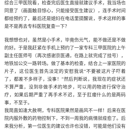
综合三甲医院看，检查完后医生直接就建议手术，我当场也
同意了（画面触目惊心，只能接受医生建议），连手术时间
都给预约了，最后还是媳妇在电话里提醒说，手术这样的事
是不是再去专科医院复查一下？
我想想也对，虽然是小手术，毕竟伤元气，能不做还是不做
的好。于是我赶紧在手机上预约了一家专科三甲医院的上午
副主任医师号（再次感谢京医通，在路上就完成了挂号），
地铁加公交一路转场。做了基本的检查，结合上一家医院的
片子，这位医生首先淡定的安慰我说“不要被这片子吓着
了，都差不多样子，没事！”然后判断说，我现在的症状还
不算严重，没到非做手术的地步，可以用药物进行保守治
疗，如果后期严重了再手术不迟，至于肛瘘什么的是两码
事，不至于。
我简直如逢大赦啊，专科医院果然是画风不一样！后来在医
院内服外敷的药物控制下，不到一周我的病情就痊愈了。后
来我分析，第一位医生的建议也许也没错，可能是他们没有