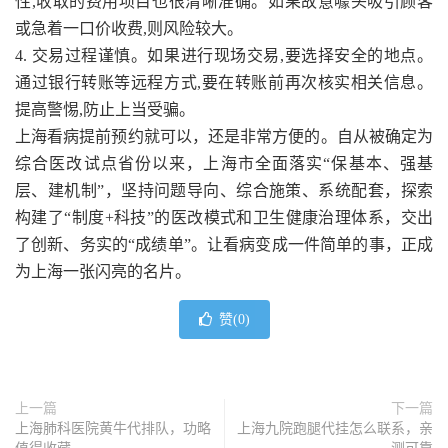
性,收取的费用项目也很清晰准确。如果故意噱头吸引顾客
或急着一口价收费,则风险较大。
4. 交易过程谨慎。如果进行现场交易,要选择安全的地点。
通过银行转账等远程方式,要在转账前再次核实相关信息。
提高警惕,防止上当受骗。
上海看病提前预约就可以，还是非常方便的。自从被确定为
综合医改试点省份以来，上海市全面落实“保基本、强基
层、建机制”，坚持问题导向、综合施策、系统配套，探索
构建了“制度+科技”的医改模式和卫生健康治理体系，交出
了创新、务实的“成绩单”。让看病变成一件简单的事，正成
为上海一张闪亮的名片。
赞(
0
)
上一篇
下一篇
上海肺科医院黄牛代排队，功略
上海九院跑腿代挂怎么联系，亲