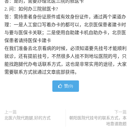
答：是的，需要办理北医三院的就医卡
2. 问：如何办三院就医卡?
答：需持患者身份证原件或有效身份证件，通过两个渠道办
理：一是人工窗口写着办卡的都可以，北京医保患者建卡时
与要与医保卡关联；二是使用自助建卡机自助办卡，北京医
保患者请持医保卡建卡
在我们准备去北京看病的时候，必须知道要先挂号才能顺利
就诊，还有提前挂号，不然很多人挂不到地坛医院的号，只
能找跑腿代办电话联系方式，这也是非常实用的途径，大家
需要联系方式就通过文章底部获得。
赞(
0
)
上一篇
下一篇
北医六院代跑腿,好的方式
朝阳医院代挂号的联系方式，本
地靠谱跑题