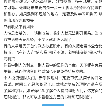
其他额外建议:不追求高收益、分散投资、持有现金、定期
学习等。做理财最重要的是一步一个脚印,慢慢来,保持理性
和耐心。如果遇到不理解的地方一定要及时学习和询问,以
免出现误判和损失。
只看收益不看风险
人性是贪婪的，一谈到收益，很多人就无法挪开耳朵。当收
益被说得天花乱坠，不少人就走火入魔了。
有的人拿着房子首付款去抄底股市，有的人把老婆本全仓比
特币，也有的人连“借和贷”都分不清，就把钱交给“熟人”放
高利贷……
你看中别人的利息，别人看中的是你的本金。天下哪有免费
午餐，就连你钓鱼用的诱饵也不是免费给鱼吃的。
个人投资理财入门，新手做理财一定要审慎,从简单的开始
尝试。时间长了,经验积累了,自然就对复杂的理财产品有所
了解和掌握。如果你也想了解个人投资理财入门，这方面的
理财知识，那么可以多看看这方面的书籍和理财知识。