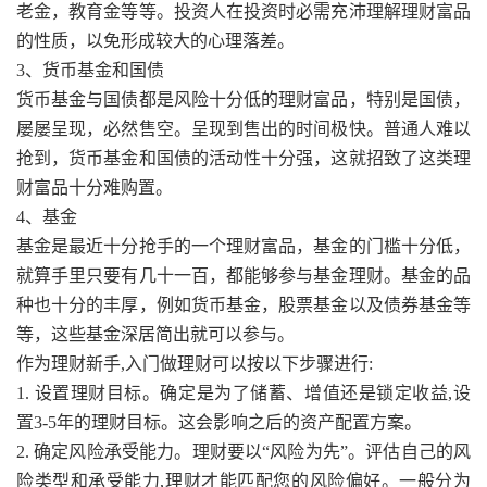
老金，教育金等等。投资人在投资时必需充沛理解理财富品
的性质，以免形成较大的心理落差。
3、货币基金和国债
货币基金与国债都是风险十分低的理财富品，特别是国债，
屡屡呈现，必然售空。呈现到售出的时间极快。普通人难以
抢到，货币基金和国债的活动性十分强，这就招致了这类理
财富品十分难购置。
4、基金
基金是最近十分抢手的一个理财富品，基金的门槛十分低，
就算手里只要有几十一百，都能够参与基金理财。基金的品
种也十分的丰厚，例如货币基金，股票基金以及债券基金等
等，这些基金深居简出就可以参与。
作为理财新手,入门做理财可以按以下步骤进行:
1. 设置理财目标。确定是为了储蓄、增值还是锁定收益,设
置3-5年的理财目标。这会影响之后的资产配置方案。
2. 确定风险承受能力。理财要以“风险为先”。评估自己的风
险类型和承受能力,理财才能匹配您的风险偏好。一般分为