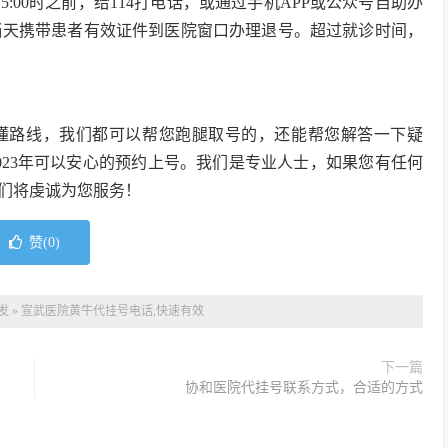
:00时之前，给114打电话，或通过手机APP或公众号自助办
诊当天携带患者有效证件到医院窗口办理退号。超过就诊时间，
懂路线，我们都可以帮您跑腿取号的，还能帮您解答一下疑
023年可以安心的预约上号。我们是专业人士，如果您有任何
们将虔诚为您服务！
赞(
0
)
发
»
宣武医院黄牛代挂号电话,快速有效
下一篇
协和医院代挂号联系方式，合适的方式