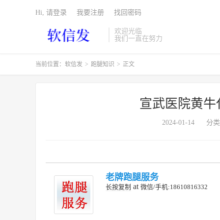
Hi, 请登录
我要注册
找回密码
欢迎光临
我们一直在努力
当前位置：
软信发
>
跑腿知识
>
正文
宣武医院黄牛
2024-01-14
分类
老牌跑腿服务
at
长按复制
微信/手机:18610816332