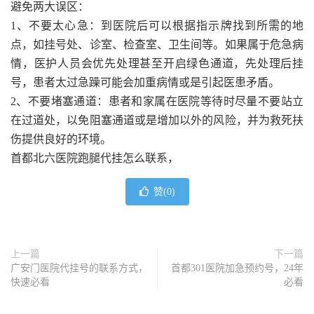
避免两大误区：
1、不要太心急：到医院后可以根据指示牌找到所需的地
点，如挂号处、诊室、检查室、卫生间等。如果属于危急病
情，医护人员会优先处理甚至开启绿色通道，先处理后挂
号，患者太过急躁可能会加重病情或是引起医患矛盾。
2、不要堵塞通道：患者和家属在医院等待时尽量不要站立
在过道处，以免阻塞通道或是增加以外的风险，并为救死扶
伤提供良好的环境。
首都北六医院跑腿代挂怎么联系，
赞(
0
)
上一篇
下一篇
广安门医院代挂号的联系方式，
首都301医院加急预约号，24年
快速必看
必看