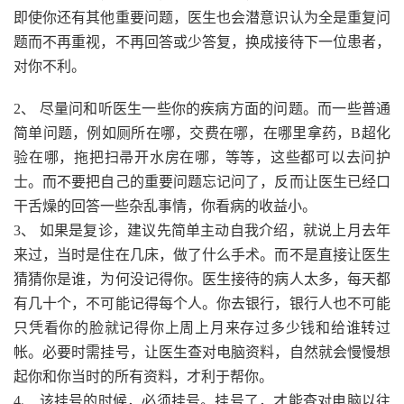
即使你还有其他重要问题，医生也会潜意识认为全是重复问
题而不再重视，不再回答或少答复，换成接待下一位患者，
对你不利。
2、 尽量问和听医生一些你的疾病方面的问题。而一些普通
简单问题，例如厕所在哪，交费在哪，在哪里拿药，B超化
验在哪，拖把扫帚开水房在哪，等等，这些都可以去问护
士。而不要把自己的重要问题忘记问了，反而让医生已经口
干舌燥的回答一些杂乱事情，你看病的收益小。
3、 如果是复诊，建议先简单主动自我介绍，就说上月去年
来过，当时是住在几床，做了什么手术。而不是直接让医生
猜猜你是谁，为何没记得你。医生接待的病人太多，每天都
有几十个，不可能记得每个人。你去银行，银行人也不可能
只凭看你的脸就记得你上周上月来存过多少钱和给谁转过
帐。必要时需挂号，让医生查对电脑资料，自然就会慢慢想
起你和你当时的所有资料，才利于帮你。
4、 该挂号的时候，必须挂号。挂号了，才能查对电脑以往