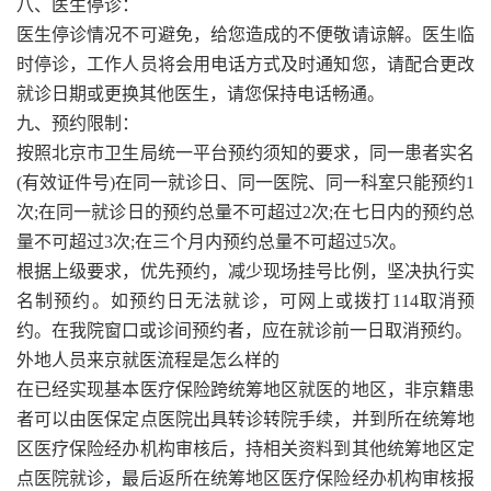
八、医生停诊：
医生停诊情况不可避免，给您造成的不便敬请谅解。医生临
时停诊，工作人员将会用电话方式及时通知您，请配合更改
就诊日期或更换其他医生，请您保持电话畅通。
九、预约限制：
按照北京市卫生局统一平台预约须知的要求，同一患者实名
(有效证件号)在同一就诊日、同一医院、同一科室只能预约1
次;在同一就诊日的预约总量不可超过2次;在七日内的预约总
量不可超过3次;在三个月内预约总量不可超过5次。
根据上级要求，优先预约，减少现场挂号比例，坚决执行实
名制预约。如预约日无法就诊，可网上或拨打114取消预
约。在我院窗口或诊间预约者，应在就诊前一日取消预约。
外地人员来京就医流程是怎么样的
在已经实现基本医疗保险跨统筹地区就医的地区，非京籍患
者可以由医保定点医院出具转诊转院手续，并到所在统筹地
区医疗保险经办机构审核后，持相关资料到其他统筹地区定
点医院就诊，最后返所在统筹地区医疗保险经办机构审核报