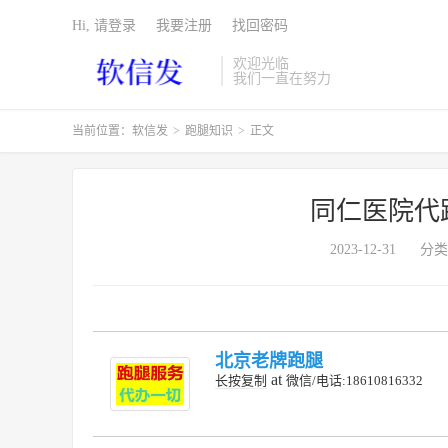
Hi, 请登录
我要注册
找回密码
欢迎光临
我们一直在努力
当前位置：
软信发
>
跑腿知识
>
正文
同仁医院代
2023-12-31
分类
北京老牌跑腿
at
长按复制
微信/电话:18610816332