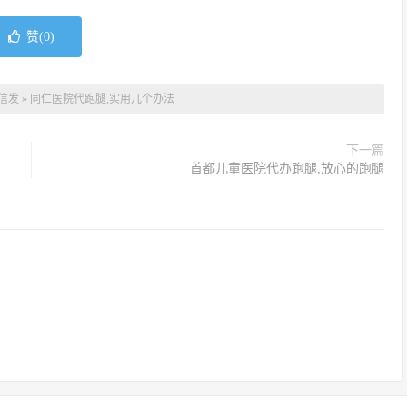
赞(
0
)
信发
»
同仁医院代跑腿,实用几个办法
下一篇
首都儿童医院代办跑腿,放心的跑腿