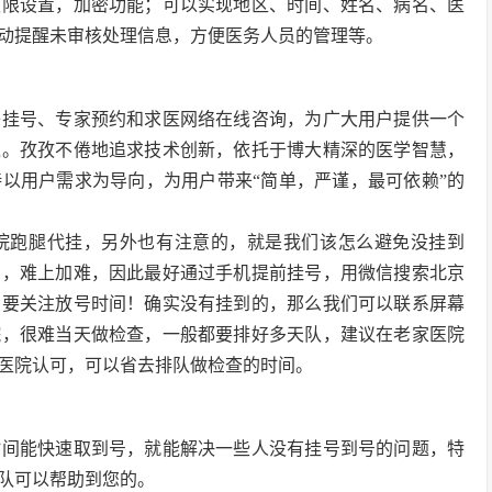
权限设置，加密功能；可以实现地区、时间、姓名、病名、医
动提醒未审核处理信息，方便医务人员的管理等。
络挂号、专家预约和求医网络在线咨询，为广大用户提供一个
境。孜孜不倦地追求技术创新，依托于博大精深的医学智慧，
以用户需求为导向，为用户带来“简单，严谨，最可依赖”的
院
跑腿代挂，另外也有注意的，就是我们该怎么避免没挂到
号，难上加难，因此最好通过手机提前挂号，用微信搜索北京
，要关注放号时间！确实没有挂到的，那么我们可以联系屏幕
院，很难当天做检查，一般都要排好多天队，建议在老家医院
医院认可，可以省去排队做检查的时间。
时间能快速取到号，就能解决一些人没有挂号到号的问题，特
队可以帮助到您的。