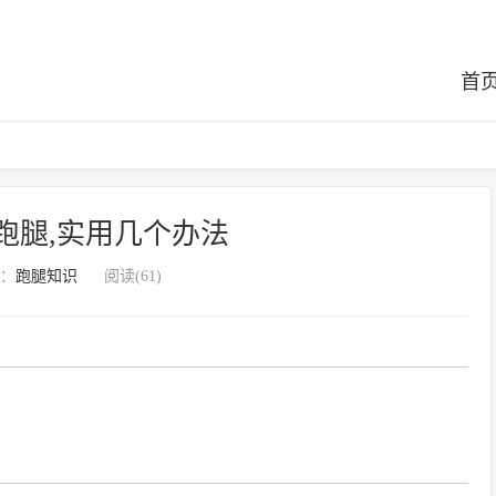
首
跑腿,实用几个办法
：
跑腿知识
阅读(61)