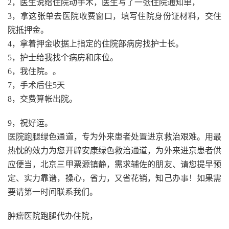
2，医生说给住院动手术，医生写了一张住院通知单，
3，拿这张单去医院收费窗口，填写住院身份证材料，交住
院抵押金。
4，拿着押金收据上指定的住院部病房找护士长。
5，护士给我找个病房和床位。
6，我住院。。
7，手术后住5天
8，交费算帐出院。
9，祝好运。
医院跑腿绿色通道，专为外来患者处置进京救治艰难。用最
热忱的效力为您开辟安康绿色救治通道，为外来进京患者供
应便当，北京三甲票源镇静，需求辅佐的朋友、请您提早预
定、实力靠谱，操心，省力，又省花销，知己办事！如果需
要请第一时间联系我们。
肿瘤医院跑腿代办住院，