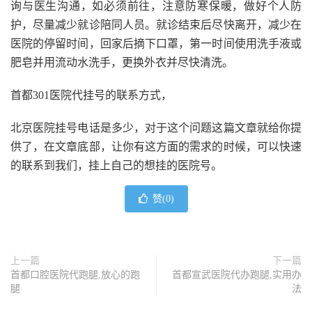
询与医生沟通，如必须前往，注意防寒保暖，做好个人防
护，尽量减少就诊陪同人员。就诊结束后尽快离开，减少在
医院的停留时间，回家后摘下口罩，第一时间使用洗手液或
肥皂并用流动水洗手，更换外衣并尽快清洗。
首都301医院代挂号的联系方式，
北京医院挂号电话是多少，对于这个问题这篇文章就给你提
供了，在文章底部，让你有这方面的需求的时候，可以快速
的联系到我们，挂上自己的想挂的医院号。
赞(
0
)
上一篇
下一篇
首都口腔医院代跑腿,放心的跑
首都宣武医院代办跑腿,实用办
腿
法