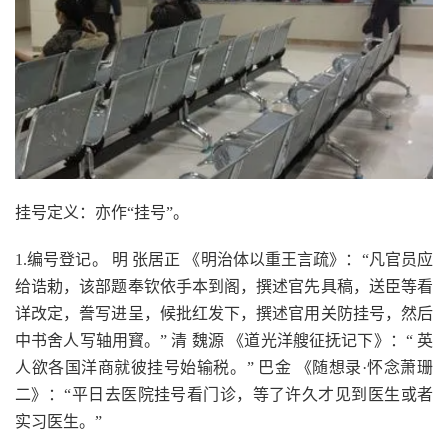
挂号定义：亦作“挂号”。
1.编号登记。 明 张居正 《明治体以重王言疏》：“凡官员应
给诰勅，该部题奉钦依手本到阁，撰述官先具稿，送臣等看
详改定，誊写进呈，候批红发下，撰述官用关防挂号，然后
中书舍人写轴用寳。” 清 魏源 《道光洋艘征抚记下》：“ 英
人欲各国洋商就彼挂号始输税。” 巴金 《随想录·怀念萧珊
二》：“平日去医院挂号看门诊，等了许久才见到医生或者
实习医生。”