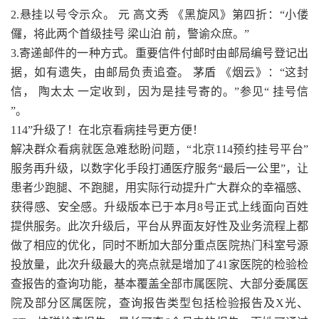
2.悬挂以号令示众。 元 高文秀 《黑旋风》第四折：“小偻
儸，将此两个首级挂号 梁山泊 前，警谕众庶。”
3.寄递邮件的一种方式。重要信件付邮时由邮局编号登记出
据，如有遗失，由邮局负责追查。 茅盾 《烟云》：“这封
信， 陶太太 一定收到，因为是挂号寄的。”参见“ 挂号信
”。
114”升级了！在北京看病挂号更方便！
解决群众看病就医急难愁盼问题，“北京114预约挂号平台”
服务再升级，以数字化手段打通医疗服务“最后一公里”，让
患者少跑腿、不跑腿，用实际行动提升广大群众的幸福感、
获得感、安全感。升级版本已于本月8号正式上线面向百姓
提供服务。此次升级后，平台从界面友好性及业务流程上都
做了相应的优化，同时不断加大部分重点医院热门科室号源
投放量，此次升级最大的亮点就是增加了41家医院的检验检
查报告的查询功能，基本覆盖全部市属医院、大部分委属医
院及部分区属医院，查询报告类型包括检验报告及X光、