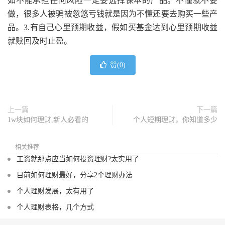
如不能承担任何风险一定要选择保本的产品。不懂就不要
做，很多人被骗被忽悠亏钱就是因为不懂还要去购买一些产
品。3.有自己心里预期收益，假如买基金达到心里预期收益
就赎回及时止盈。
赞(
0
)
上一篇
下一篇
1w块如何理财,新人必看的
个人短期理财，你知道多少
相关推荐
工资就那点应当如何投资理财?太实用了
目前如何理财最好，分享2个理财办法
个人理财发展，太有用了
个人理财表格，几个方式