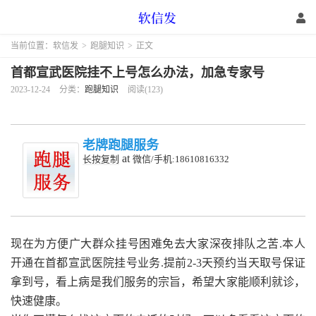
当前位置：
软信发
>
跑腿知识
>
正文
首都宣武医院挂不上号怎么办法，加急专家号
2023-12-24
分类：
跑腿知识
阅读(123)
老牌跑腿服务
at
长按复制
微信/手机:18610816332
现在为方便广大群众挂号困难免去大家深夜排队之苦.本人
开通在首都宣武医院挂号业务.提前2-3天预约当天取号保证
拿到号，看上病是我们服务的宗旨，希望大家能顺利就诊，
快速健康。