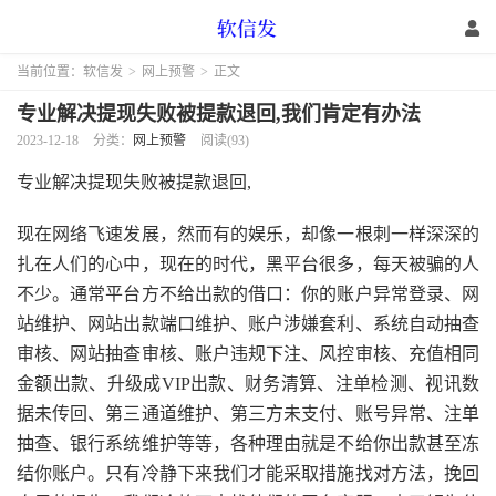
当前位置：
软信发
>
网上预警
>
正文
专业解决提现失败被提款退回,我们肯定有办法
2023-12-18
分类：
网上预警
阅读(93)
专业解决提现失败被提款退回,
现在网络飞速发展，然而有的娱乐，却像一根刺一样深深的
扎在人们的心中，现在的时代，黑平台很多，每天被骗的人
不少。通常平台方不给出款的借口：你的账户异常登录、网
站维护、网站出款端口维护、账户涉嫌套利、系统自动抽查
审核、网站抽查审核、账户违规下注、风控审核、充值相同
金额出款、升级成VIP出款、财务清算、注单检测、视讯数
据未传回、第三通道维护、第三方未支付、账号异常、注单
抽查、银行系统维护等等，各种理由就是不给你出款甚至冻
结你账户。只有冷静下来我们才能采取措施找对方法，挽回