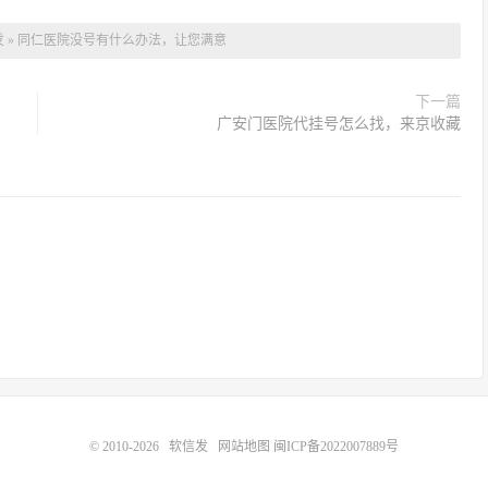
发
»
同仁医院没号有什么办法，让您满意
下一篇
广安门医院代挂号怎么找，来京收藏
© 2010-2026
软信发
网站地图
闽ICP备2022007889号