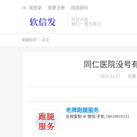
Hi, 请登录
我要注册
找回密码
欢迎光临
我们一直在努力
跑腿知识
>
正文
同仁医院没号
2023-12-17
分类
老牌跑腿服务
at
长按复制
微信/手机:18610816332