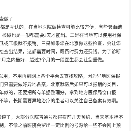
查做了
本都是互认的，在当地医院做检查可能比较方便，有些验血结
T、核磁也是一般都需要3天才能出。二是在当地可以使用社保
低或压根就不报销。三是如果您在北京做这些检查，会让您
检查出结果，这都需要时间，既费时费力还费钱。为了诊断
个月之内最好，超过3个月的一般医生都会让您重做。
可以用，不用再到网上各个平台去查找攻略，因为异地医保报
们只需要做好异地备案，北京就医后如果可以报销的类目，
年似的，还要把所有单据整理好，拿到地方医保局窗口报
年不等，长期需要异地治疗的患者可以关注自己备案有效期。
生常谈了，大部分医院普通号都得提前几天预约，当天基本挂不
制，不像之前医院会留出一定比例的号源给一些不会网上预