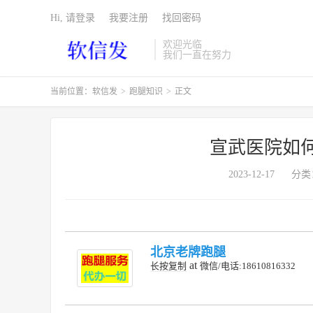
Hi, 请登录
我要注册
找回密码
欢迎光临
我们一直在努力
当前位置：
软信发
>
跑腿知识
>
正文
宣武医院如
2023-12-17
分类
北京老牌跑腿
at
长按复制
微信/电话:18610816332