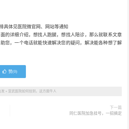
排具体见医院微官网、网站等通知
方面的详细介绍，想找人跑腿，想找人陪诊，那么就联系文章
帮助您，一个电话就能快速解决您的疑问，解决能各种想了解
赞(
0
)
信发
»
宣武医院如何挂到，这方面牛人
下一篇
同仁医院加急挂号，一招搞定