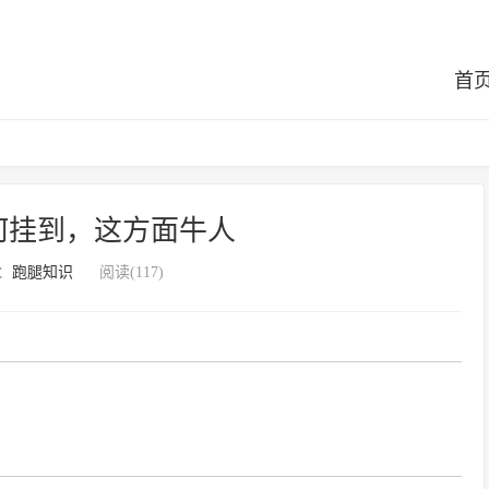
首
何挂到，这方面牛人
：
跑腿知识
阅读(117)