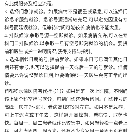
有此类服务及相应流程。
3. 选择门急诊就诊。如果病情不是很重或紧急,可以选择门
诊急诊服务就诊。急诊号源通常较充足,可以避免因没有专
科号而延误就诊。但等待时间可能较长,病情也不能太重。
4. 排队候诊,争取号源一空即就诊。如果病情允许,可以在专
科门口排队候诊,以争取一旦有空号即刻就诊的机会。要提
前和医生或护士说明情况,获得支持与指引。
5. 选择相邻日期的号,提前就诊。如果本日号已满但其他日
期还有余号,也可以选择提前一天或后一天的号就诊。但病
情要允许调整就诊日期,也要确保那一天医生会有正常的出
诊。
首都积水潭医院有代挂号吗？如果是第一次上医院，不明确
该上哪个科室挂号就诊，可到门诊咨询台询问。门诊挂号的
高峰一般在7～9时，看病高峰在9时左右。如果不是急症，
可上午迟点或下午去，这样避开高峰期，看病快，取药也
快。每周一、周二患者就诊比较集中，如果想轻松一点看上
病，可考虑周四、周五来。还有不少专家周一至周五没有时