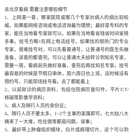
去北京看病 需要注意哪些细节
1、上网查一查，哪家医院或哪几个专家对病人的病比较权
威，如果能网络咨询或电话咨询最为理想；最好是专科的专
家，能在当地看专家就可以，如果在当地看省钱省时间省很
多事。挂号方略1在网上电话挂号，如果找的很热门的专业
专家，很难挂号时，可以先看普通号，让普通号的医生先做
准备，该查的都查完。可以让普通大夫给转诊到知名专家，
需要一周，看病前先做好准备，查完后再找知名专家。挂号
最容易的时候是节假日串休，周六周日也上班，这时候没有
预约号，只能现场挂号看。去了都能看上
2、以前就诊的病历资料，包括住院病历复印件，平片/CT/
核磁等影像学资料；
3、病人及随行人员的身份证；
4、随行人员不要太多，1~2个主事的家属即可，七大姑八大
姨来了一大堆，吃住宿等都是问题，误事；
5、最好带上肿瘤组织蜡块，白片或病理切片，这个可以到