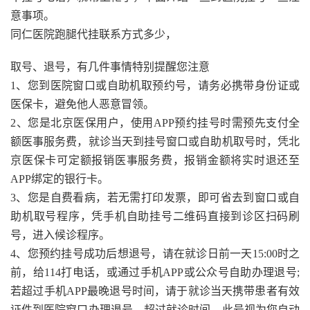
意事项。
同仁医院跑腿代挂联系方式多少，
取号、退号，有几件事情特别提醒您注意
1、您到医院窗口或自助机取预约号，请务必携带身份证或
医保卡，避免他人恶意冒领。
2、您是北京医保用户，使用APP预约挂号时需预先支付全
额医事服务费，就诊当天到挂号窗口或自助机取号时，凭北
京医保卡可定额报销医事服务费，报销金额将实时退还至
APP绑定的银行卡。
3、您是自费看病，若无需打印发票，即可省去到窗口或自
助机取号程序，凭手机自助挂号二维码直接到诊区扫码刷
号，进入候诊程序。
4、您预约挂号成功后想退号，请在就诊日前一天15:00时之
前，给114打电话，或通过手机APP或公众号自助办理退号;
若超过手机APP最晚退号时间，请于就诊当天携带患者有效
证件到医院窗口办理退号。超过就诊时间，此号视为您自动