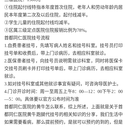
①住院起付线特指本年度首次住院，老年人和劳动年龄内居
民本年度第二次及以后住院，起付线减半。
②学生儿童的住院起付线均减半。
③区属三级定点医院住院报销比例为78%。
首都同仁医院挂号流程
1.自费患者挂号，先填写病人姓名和挂号科室。挂号员打印
挂号单和收费后，带上门诊病历，去相应科室就诊。
2.医保患者挂号，向挂号员说明需就诊科室，同时将医保卡
交挂号员刷卡并打印挂号单后，带上门诊病历，去相应科室
就诊。
3.如对挂号科室或其他就诊事宜有疑问，可咨询导医护士。
4.门诊开诊时间：周一至周五上午8：00—12：00下午2：00
—5：00。具体要以官方公布时间为准
首都同仁医院的黄牛怎么联系，综上所述，上面就是关于首
都同仁医院黄牛跑腿代挂号的相关知识的分享，我们生活中
如果需要看病，那么提前预约，是就可以预约的到的，但是