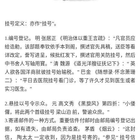
挂号定义：亦作“挂号”。
1.编号登记。 明 张居正 《明治体以重王言疏》：“凡官员应
给诰勅，该部题奉钦依手本到阁，撰述官先具稿，送臣等看
详改定，誊写进呈，候批红发下，撰述官用关防挂号，然后
中书舍人写轴用寳。” 清 魏源 《道光洋艘征抚记下》：“ 英
人欲各国洋商就彼挂号始输税。” 巴金 《随想录·怀念萧珊
二》：“平日去医院挂号看门诊，等了许久才见到医生或者
实习医生。”
2.悬挂以号令示众。 元 高文秀 《黑旋风》第四折：“小偻
儸，将此两个首级挂号 梁山泊 前，警谕众庶。”
3.寄递邮件的一种方式。重要信件付邮时由邮局编号登记出
据，如有遗失，由邮局负责追查。 茅盾 《烟云》：“这封
信， 陶太太 一定收到，因为是挂号寄的。”参见“ 挂号信