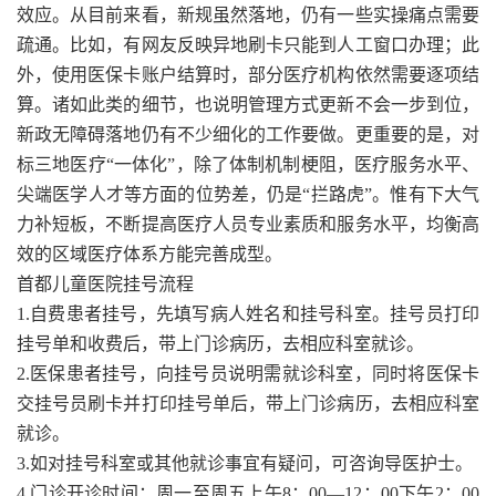
效应。从目前来看，新规虽然落地，仍有一些实操痛点需要
疏通。比如，有网友反映异地刷卡只能到人工窗口办理；此
外，使用医保卡账户结算时，部分医疗机构依然需要逐项结
算。诸如此类的细节，也说明管理方式更新不会一步到位，
新政无障碍落地仍有不少细化的工作要做。更重要的是，对
标三地医疗“一体化”，除了体制机制梗阻，医疗服务水平、
尖端医学人才等方面的位势差，仍是“拦路虎”。惟有下大气
力补短板，不断提高医疗人员专业素质和服务水平，均衡高
效的区域医疗体系方能完善成型。
首都儿童医院挂号流程
1.自费患者挂号，先填写病人姓名和挂号科室。挂号员打印
挂号单和收费后，带上门诊病历，去相应科室就诊。
2.医保患者挂号，向挂号员说明需就诊科室，同时将医保卡
交挂号员刷卡并打印挂号单后，带上门诊病历，去相应科室
就诊。
3.如对挂号科室或其他就诊事宜有疑问，可咨询导医护士。
4.门诊开诊时间：周一至周五上午8：00—12：00下午2：00