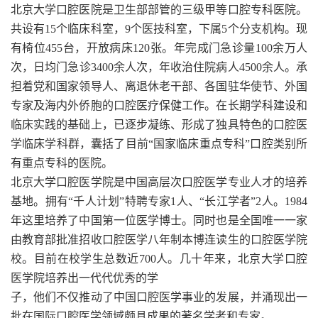
北京大学口腔医院是卫生部部管的三级甲等口腔专科医院。
共设有15个临床科室，9个医技科室，下属5个分支机构。现
有椅位455台，开放病床120张。年完成门急诊量100余万人
次，日均门急诊3400余人次，年收治住院病人4500余人。承
担着党和国家领导人、离退休老干部、各国驻华使节、外国
专家及海内外侨胞的口腔医疗保健工作。在长期学科建设和
临床实践的基础上，已逐步凝练、形成了独具特色的口腔医
学临床学科群，囊括了目前“国家临床重点专科”口腔类别所
有重点专科的医院。
北京大学口腔医学院是中国高层次口腔医学专业人才的培养
基地。拥有“千人计划”特聘专家1人、“长江学者”2人。1984
年这里培养了中国第一位医学博士。同时也是全国唯一一家
由教育部批准招收口腔医学八年制本博连读生的口腔医学院
校。目前在校学生总数近700人。几十年来，北京大学口腔
医学院培养出一代代优秀的学
子，他们不仅推动了中国口腔医学事业的发展，并涌现出一
批在国际口腔医学领域颇具成果的著名学者和专家。