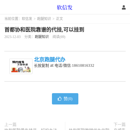
当前位置：
软信发
>
跑腿知识
>
正文
首都协和医院靠谱的代挂,可以挂到
2023-12-03
分类：
跑腿知识
阅读(69)
北京跑腿代办
at
长按复制
电话/微信:18610816332
赞(
0
)
上一篇
下一篇