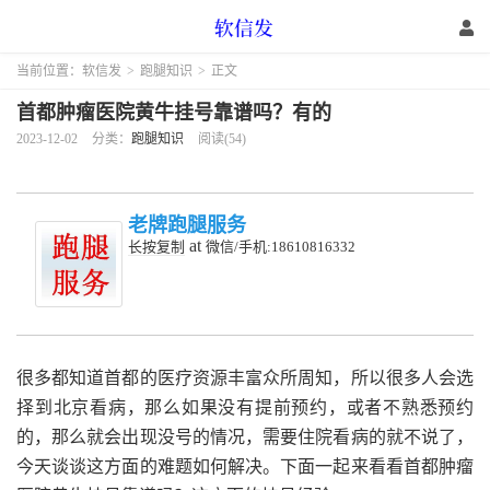
当前位置：
软信发
>
跑腿知识
>
正文
首都肿瘤医院黄牛挂号靠谱吗？有的
2023-12-02
分类：
跑腿知识
阅读(54)
老牌跑腿服务
at
长按复制
微信/手机:18610816332
很多都知道首都的医疗资源丰富众所周知，所以很多人会选
择到北京看病，那么如果没有提前预约，或者不熟悉预约
的，那么就会出现没号的情况，需要住院看病的就不说了，
今天谈谈这方面的难题如何解决。下面一起来看看首都肿瘤