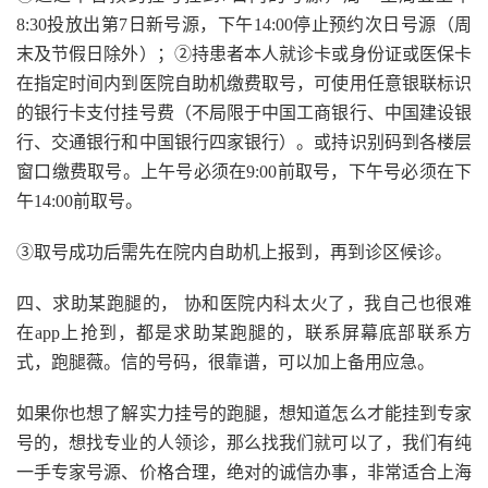
8:30投放出第7日新号源，下午14:00停止预约次日号源（周
末及节假日除外）；②持患者本人就诊卡或身份证或医保卡
在指定时间内到医院自助机缴费取号，可使用任意银联标识
的银行卡支付挂号费（不局限于中国工商银行、中国建设银
行、交通银行和中国银行四家银行）。或持识别码到各楼层
窗口缴费取号。上午号必须在9:00前取号，下午号必须在下
午14:00前取号。
③取号成功后需先在院内自助机上报到，再到诊区候诊。
四、求助某跑腿的， 协和医院内科太火了，我自己也很难
在app上抢到，都是求助某跑腿的，联系屏幕底部联系方
式，跑腿薇。信的号码，很靠谱，可以加上备用应急。
如果你也想了解实力挂号的跑腿，想知道怎么才能挂到专家
号的，想找专业的人领诊，那么找我们就可以了，我们有纯
一手专家号源、价格合理，绝对的诚信办事，非常适合上海