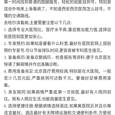
第一时间找到靠谱的跑腿服务，轻松的就能挂到号，特别是
适合外地来上海看病了，不知道西安西京医院怎么挂号，不
懂的交通路线。
去哈尔滨看病,主要需要注意以下几点:
1. 选择专业大医院比，医疗水平高,重症救治能力强,选择这
些医院就医更加安心。
2. 专家预约:如果知道要看什么科室,最好在医院官网上提前
预约专家号,可以节省排队时间,更容易被专科医生接见。
3. 准备病历:准备近期病历、检查报告等资料,便于北京医生
快速了解病情并作出准确诊断。
4. 费用准备充足:北京医疗费用较高,特别是在大医院。一般
至少几百元起,严重病例可达数千元。要做好足够费用准
备。
5. 亲友陪同:如果病情严重或第一次就医,最好有人陪同前
往。既有人照应生活,也能商量医生意见。
6. 选择便捷住宿:根据病情选择酒店,如果离医院近并且价格
适宜最好。酒店最好有无障碍设施和交通便利条件,方便就