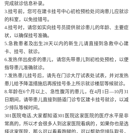
完成就诊信息补录。
3.挂号前，您可在建卡挂号中心初检预检处问询患儿应就诊
的科室，以免挂错号。
4.挂号时，请您如实向挂号员提供就诊患儿的年龄、主要症
状，以确保挂号准确。
5.急救患者及出生28天以内的新生儿请直接到急救中心建
卡、挂号、就诊。
6.发热伴出皮疹的患儿，请您先带患儿到初检处预检，以便
指导患儿准确就诊。
7.发热患儿挂号后，请先在门诊大厅试表处试表，并对发热
患儿给予降温措施后再按挂号条上所示就诊楼层等候就诊。
8.年龄在6个月以上、急性腹泻的患儿，在4月1日—10月31
日期间，请带患儿直接到肠道门诊专区建卡挂号就诊，以减
少排队等候时间。
301医院电话,大家都知道301医院这家医院的医疗水平是非
常高的，所以才会很多人到这家医院看病的，如果你也是选
择这家医院，那么可以看看跑腿的，可以帮助您排队取号，